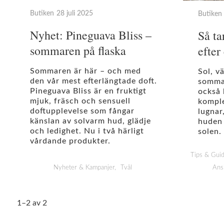
Butiken
28 juli 2025
Butiken
Nyhet: Pineguava Bliss –
Så t
sommaren på flaska
efter
Sommaren är här – och med
Sol, v
den vår mest efterlängtade doft.
sommar
Pineguava Bliss är en fruktigt
också 
mjuk, fräsch och sensuell
komple
doftupplevelse som fångar
lugnar
känslan av solvarm hud, glädje
huden 
och ledighet. Nu i två härligt
solen.
vårdande produkter.
Tips & Guid
Nyheter & Kampanjer
Tvål
Ansi
1–
2
av
2