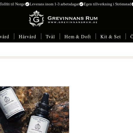
verified
verified
ver
Tollfri til Norge
Leverans inom 1-3 arbetsdagar
Egen tillverkning i Strömstad
vård
Hårvård
Tvål
Hem & Doft
Kit & Set
Ö