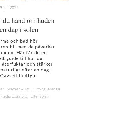
9 juli 2025
ar du hand om huden
 en dag i solen
ärme och bad hör
en till men de påverkar
huden. Här får du en
tt guide till hur du
, återfuktar och stärker
naturligt efter en dag i
 Oavsett hudtyp.
er
Sommar & Sol
Firming Body Oil
ktsolja Extra Lyx
Efter solen