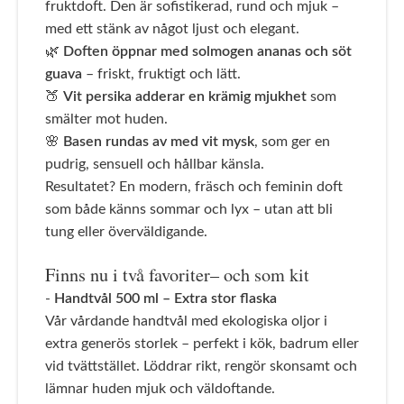
fruktdoft. Den är sofistikerad, rund och mjuk –
med ett stänk av något ljust och elegant.
🌿
Doften öppnar med solmogen ananas och söt
guava
– friskt, fruktigt och lätt.
🍑
Vit persika adderar en krämig mjukhet
som
smälter mot huden.
🌸
Basen rundas av med vit mysk
, som ger en
pudrig, sensuell och hållbar känsla.
Resultatet? En modern, fräsch och feminin doft
som både känns sommar och lyx – utan att bli
tung eller överväldigande.
Finns nu i två favoriter– och som kit
-
Handtvål 500 ml
– Extra stor flaska
Vår vårdande handtvål med ekologiska oljor i
extra generös storlek – perfekt i kök, badrum eller
vid tvättstället. Löddrar rikt, rengör skonsamt och
lämnar huden mjuk och väldoftande.