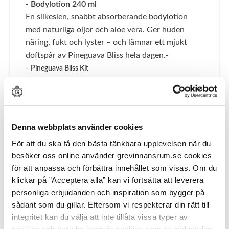
-
Bodylotion 240 ml
En silkeslen, snabbt absorberande bodylotion
med naturliga oljor och aloe vera. Ger huden
näring, fukt och lyster – och lämnar ett mjukt
doftspår av Pineguava Bliss hela dagen.-
-
Pineguava Bliss Kit
För dig som vill ha hela upplevelsen. Kitet
innehåller både handtvålen och bodylotionen –
till ett förmånligt paketpris. Perfekt att unna sig
själv eller ge bort som gåva.
Denna webbplats använder cookies
Begränsad upplaga
För att du ska få den bästa tänkbara upplevelsen när du
besöker oss online använder grevinnansrum.se cookies
Pineguava Bliss finns bara i en begränsad upplaga
för att anpassa och förbättra innehållet som visas. Om du
– när de är slut, är de slut. Välkommen att njuta
klickar på ”Acceptera alla” kan vi fortsätta att leverera
av din sommar i doftform.
personliga erbjudanden och inspiration som bygger på
👉
Upptäck Pineguava Bliss här
sådant som du gillar. Eftersom vi respekterar din rätt till
integritet kan du välja att inte tillåta vissa typer av
Nyheter & Kampanjer
Tvål
cookies och bara ha kvar de cookies som är nödvändiga