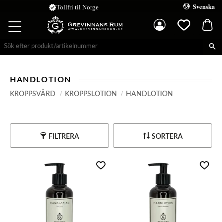
Svenska
verified
Tollfri til Norge
Kundva
Meny
Favoriter
HANDLOTION
KROPPSVÅRD
KROPPSLOTION
HANDLOTION
FILTRERA
SORTERA
Lägg till i favoriter
Lägg t