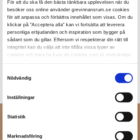
För att du ska få den bästa tänkbara upplevelsen när du
besöker oss online använder grevinnansrum.se cookies
för att anpassa och förbättra innehållet som visas. Om du
HANDLOTION LOVELY
klickar på ”Acceptera alla” kan vi fortsätta att leverera
Handlotion Lovely ekologisk
personliga erbjudanden och inspiration som bygger på
veganskt
sådant som du gillar. Eftersom vi respekterar din rätt till
299
KR
integritet kan du välja att inte tillåta vissa typer av
cookies och bara ha kvar de cookies som är nödvändiga
KÖP
för att våra tjänster ska fungera. Ingen personligt
identifierbar information lagras i dessa cookies. Kom
I lager
Samtyckesval
dock ihåg att om du blockerar vissa typer av cookies så
Nödvändig
kan det påverka vår möjlighet att leverera skräddarsytt
innehåll som vi tror att du vill ha.
Inställningar
Statistik
Email
Marknadsföring