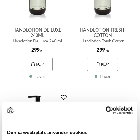
HANDLOTION DE LUXE 
HANDLOTION FRESH 
240ML
COTTON
Handlotion De Luxe 240 ml
Handlotion Fresh Cotton
299
299
KR
KR
KÖP
KÖP
I lager
I lager
Lägg till i favoriter
Denna webbplats använder cookies