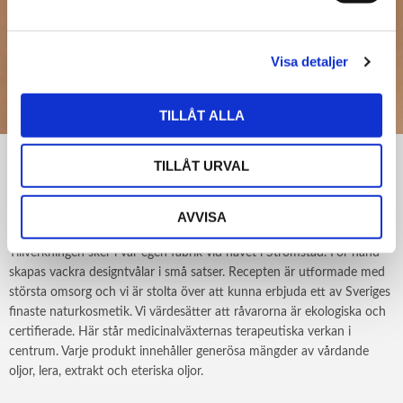
Jag samtycker till att ta emot nyhetsbrev från
Grevinnans Rum
integritetspolicy
Visa detaljer
SKICKA
TILLÅT ALLA
Vilka är vi?
TILLÅT URVAL
Vi som är Grevinnans rum har arbetat med hudvård i stort sett hela
våra liv. Vi älskar detta och är passionerade i vårt yrke, från idé till
AVVISA
produktion och ut till slutkund.
Tillverkningen sker i vår egen fabrik vid havet i Strömstad. För hand
skapas vackra designtvålar i små satser. Recepten är utformade med
största omsorg och vi är stolta över att kunna erbjuda ett av Sveriges
finaste naturkosmetik. Vi värdesätter att råvarorna är ekologiska och
certifierade. Här står medicinalväxternas terapeutiska verkan i
centrum. Varje produkt innehåller generösa mängder av vårdande
oljor, lera, extrakt och eteriska oljor.