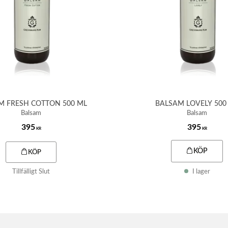
M FRESH COTTON 500 ML
BALSAM LOVELY 500
Balsam
Balsam
395
395
KR
KR
KÖP
I lager