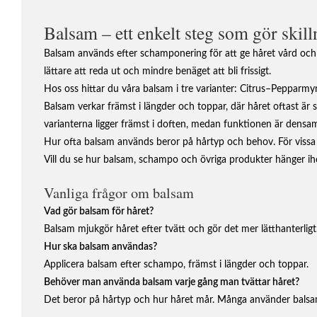
Balsam – ett enkelt steg som gör skil
Balsam används efter schamponering för att ge håret vård och mj
lättare att reda ut och mindre benäget att bli frissigt.
Hos oss hittar du våra balsam i tre varianter: Citrus–Pepparmy
Balsam verkar främst i längder och toppar, där håret oftast är s
varianterna ligger främst i doften, medan funktionen är dens
Hur ofta balsam används beror på hårtyp och behov. För vissa pa
Vill du se hur balsam, schampo och övriga produkter hänger iho
Vanliga frågor om balsam
Vad gör balsam för håret?
Balsam mjukgör håret efter tvätt och gör det mer lätthanterligt
Hur ska balsam användas?
Applicera balsam efter schampo, främst i längder och toppar.
Behöver man använda balsam varje gång man tvättar håret?
Det beror på hårtyp och hur håret mår. Många använder balsam 