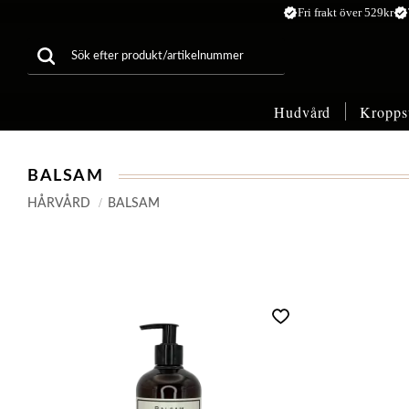
verified
verified
Fri frakt över 529kr
Hudvård
Kropps
BALSAM
HÅRVÅRD
BALSAM
Lägg till i favoriter