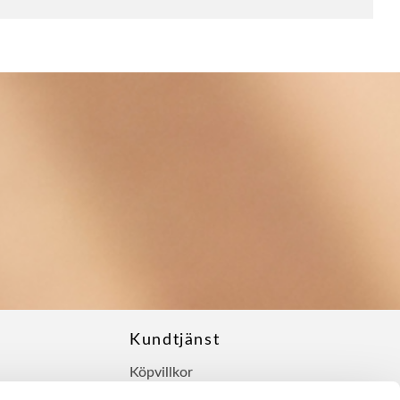
Kundtjänst
Köpvillkor
Hur handlar jag?