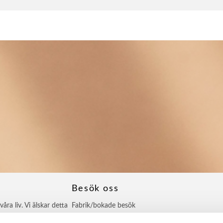
Besök oss
ra liv. Vi älskar detta
Fabrik/bokade besök
utkund.
Prästängsvägen 8