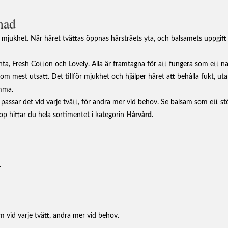
lnad
ukhet. När håret tvättas öppnas hårstråets yta, och balsamets uppgift är a
nta, Fresh Cotton och Lovely. Alla är framtagna för att fungera som ett n
om mest utsatt. Det tillför mjukhet och hjälper håret att behålla fukt, ut
amma.
ssar det vid varje tvätt, för andra mer vid behov. Se balsam som ett stöd
p hittar du hela sortimentet i kategorin
Hårvård.
.
vid varje tvätt, andra mer vid behov.