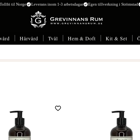
verified
verified
ver
Tollfri til Norge
Leverans inom 1-3 arbetsdagar
Egen tillverkning i Strömstad
vård
Hårvård
Tvål
Hem & Doft
Kit & Set
Ö
Lägg till i favoriter