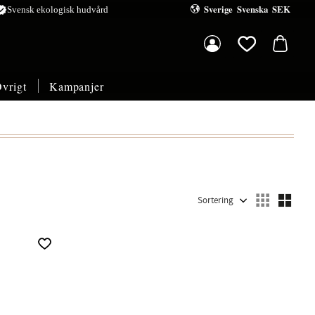
Sverige
Svenska
SEK
ified
Svensk ekologisk hudvård
Kundvagn
Favoriter
vrigt
Kampanjer
Välj sortering
Välj
Lägg till i favoriter