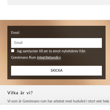
Email
Jag samtycker till att ta emot nyhetsbrev från
Grevinnans Rum
integritetspolicy
SKICKA
Vilka är vi?
Vi som är Grevinnans rum har arbetat med hudvård i stort sett hela vå
och är passionerade i vårt yrke, från idé till produktion och ut till sl