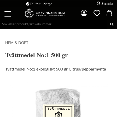
Svenska
verified
Tollfri til Norge
Kundva
Meny
Favoriter
HEM & DOFT
Tvättmedel No:1 500 gr
Tvättmedel No:1 ekologiskt 500 gr Citrus/pepparmynta