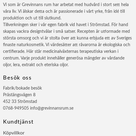
Vi som är Grevinnans rum har arbetat med hudvård i stort sett hela
våra liv. Vi älskar detta och är passionerade i vårt yrke, från idé till
produktion och ut till slutkund.
Tillverkningen sker i vår egen fabrik vid havet i Strömstad. För hand
skapas vackra designtvålar i små satser. Recepten är utformade med
största omsorg och vi är stolta över att kunna erbjuda ett av Sveriges
finaste naturkosmetik. Vi värdesätter att råvarorna är ekologiska och
certifierade. Här står medicinalväxternas terapeutiska verkan i
centrum. Varje produkt innehåller generösa mängder av vårdande
oljor, lera, extrakt och eteriska oljor.
Besök oss
Fabrik/bokade besök
Prästängsvägen 8
452 33 Strömstad
0768-949505 info@grevinnansrum.se
Kundtjänst
Köpvillkor