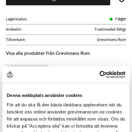
Lagerstatus
I lager
Artikelnr
Tvattmedel-500gr
Tillverkare
Grevinnans Rum
Visa alla produkter från Grevinnans Rum
Ge ett omdöme!
BESKRIVNING
Denna webbplats använder cookies
Miljövänligt tvättmedel tillverkat av återvunna rester
För att du ska få den bästa tänkbara upplevelsen när du
från vår populära Saltvattentvål No:1. Tvättar effektivt
besöker oss online använder grevinnansrum.se cookies
bort fläckar som blod, blåbär, kaffe och rödvin utan
för att anpassa och förbättra innehållet som visas. Om du
syntetiska tillsatser. Passar även känsliga textilier som
klickar på ”Acceptera alla” kan vi fortsätta att leverera
siden och cashmere. Ett hållbart val som kombinerar