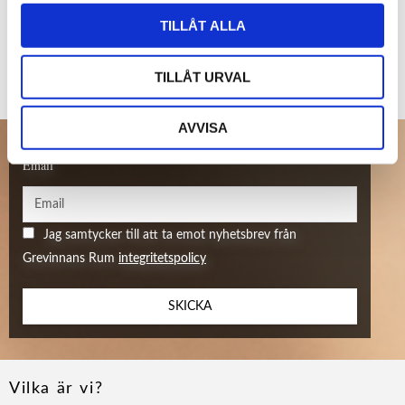
TILLÅT ALLA
Bli den första att lämna ett omdöme.
TILLÅT URVAL
AVVISA
Email
Jag samtycker till att ta emot nyhetsbrev från
Grevinnans Rum
integritetspolicy
SKICKA
Vilka är vi?