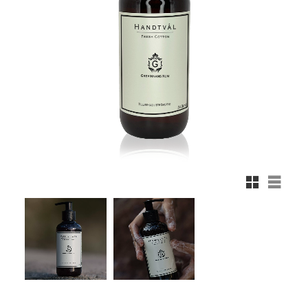
Rutnätsvy
Listvy