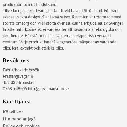
produktion och ut till slutkund.
Tillverkningen sker i vår egen fabrik vid havet i Strömstad. För hand
skapas vackra designtvålar i små satser. Recepten är utformade med
största omsorg och vi är stolta över att kunna erbjuda ett av Sveriges
finaste naturkosmetik. Vi värdesätter att råvarorna är ekologiska och
certifierade. Här står medicinalväxternas terapeutiska verkan i
centrum. Varje produkt innehåller generösa mängder av vårdande
oljor, lera, extrakt och eteriska oljor.
Besök oss
Fabrik/bokade besök
Prästängsvägen 8
452 33 Strömstad
0768-949505 info@grevinnansrum.se
Kundtjänst
Köpvillkor
Hur handlar jag?
Policy och cookies