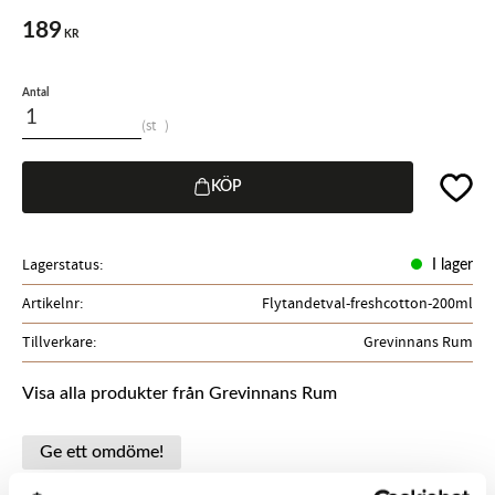
189
KR
Antal
st
Lägg til
KÖP
Lagerstatus
I lager
Artikelnr
Flytandetval-freshcotton-200ml
Tillverkare
Grevinnans Rum
Visa alla produkter från Grevinnans Rum
Ge ett omdöme!