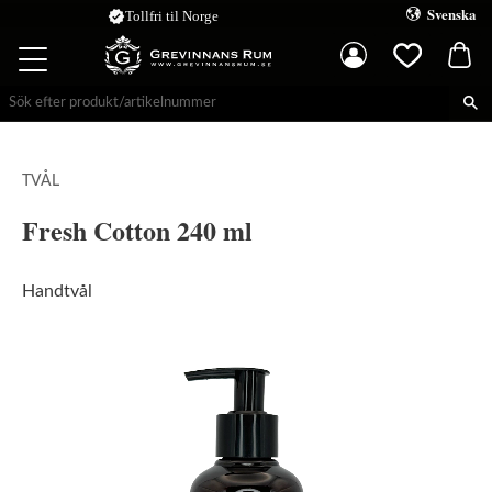
Svenska
Kundva
Meny
Favoriter
TVÅL
Fresh Cotton 240 ml
Handtvål