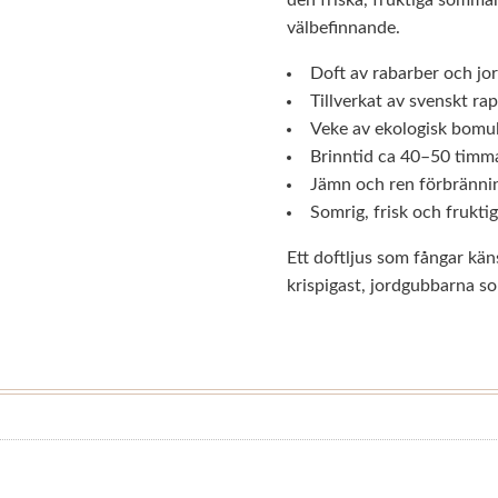
välbefinnande.
Doft av rabarber och jo
Tillverkat av svenskt ra
Veke av ekologisk bomul
Brinntid ca 40–50 timm
Jämn och ren förbränni
Somrig, frisk och fruktig
Ett doftljus som fångar kä
krispigast, jordgubbarna som