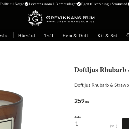
verified
verified
ver
Tollfri til Norge
Leverans inom 1-3 arbetsdagar
Egen tillverkning i Strömstad
vård
Hårvård
Tvål
Hem & Doft
Kit & Set
Ö
Doftljus Rhubarb
Doftljus Rhubarb & Strawb
259
KR
Antal
st