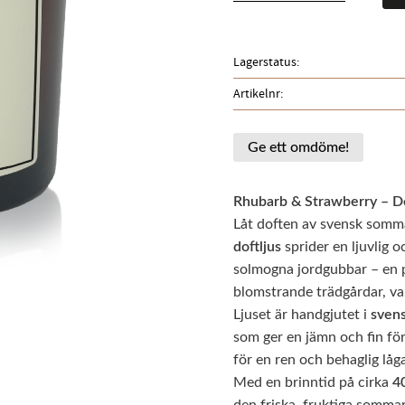
Lagerstatus
Artikelnr
Ge ett omdöme!
Rhubarb & Strawberry – Do
Låt doften av svensk sommar
doftljus
sprider en ljuvlig 
solmogna jordgubbar – en p
blomstrande trädgårdar, v
Ljuset är handgjutet i
svens
som ger en jämn och fin för
för en ren och behaglig låg
Med en brinntid på cirka
4
den friska, fruktiga somm