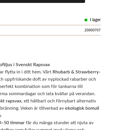
I lager
20000707
ftljus i Svenskt Rapsvax
 flytta in i ditt hem. Vårt
Rhubarb & Strawberry-
och uppfriskande doft av nyplockad rabarber och
erfekt kombination som för tankarna till
arma sommardagar och lata kvällar på verandan.
kt rapsvax
, ett hållbart och förnybart alternativ
bränning. Veken är tillverkad av
ekologisk bomull
a.
0–50 timmar
får du många stunder att njuta av
ardoften som fyller rummet med värme och