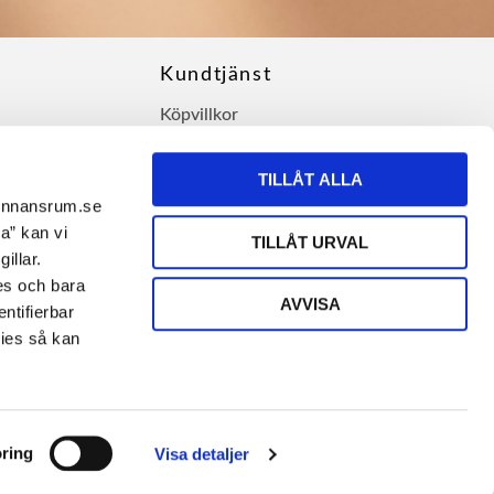
Kundtjänst
Köpvillkor
Hur handlar jag?
Policy och cookies
TILLÅT ALLA
Reklamation och retur
vinnansrum.se
Om oss
a” kan vi
TILLÅT URVAL
Återförsäljare
illar.
Artiklar & Guider
ies och bara
AVVISA
Ångra köp
ntifierbar
kies så kan
ring
Visa detaljer