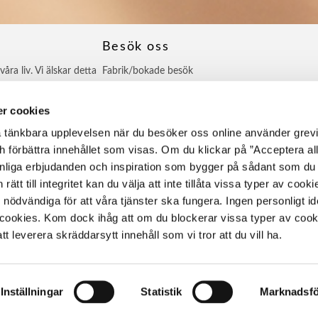
Besök oss
ra liv. Vi älskar detta
Fabrik/bokade besök
utkund.
Prästängsvägen 8
 skapas vackra
452 33 Strömstad
r cookies
 och vi är stolta över
0768-949505
ta tänkbara upplevelsen när du besöker oss online använder gre
er att råvarorna är
info@grevinnansrum.se
h förbättra innehållet som visas. Om du klickar på ”Acceptera all
a verkan i centrum.
xtrakt och eteriska
sonliga erbjudanden och inspiration som bygger på sådant som du g
rätt till integritet kan du välja att inte tillåta vissa typer av cook
ödvändiga för att våra tjänster ska fungera. Ingen personligt ide
 cookies. Kom dock ihåg att om du blockerar vissa typer av coo
t leverera skräddarsytt innehåll som vi tror att du vill ha.
Inställningar
Statistik
Marknadsfö