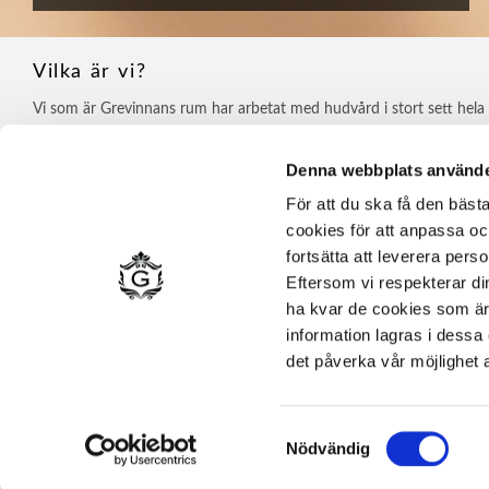
Vilka är vi?
Vi som är Grevinnans rum har arbetat med hudvård i stort sett hela vå
och är passionerade i vårt yrke, från idé till produktion och ut till sl
Tillverkningen sker i vår egen fabrik vid havet i Strömstad. För hand
Denna webbplats använde
designtvålar i små satser. Recepten är utformade med största omsorg
För att du ska få den bäs
att kunna erbjuda ett av Sveriges finaste naturkosmetik. Vi värdesätt
cookies för att anpassa oc
ekologiska och certifierade. Här står medicinalväxternas terapeutisk
Varje produkt innehåller generösa mängder av vårdande oljor, lera, e
fortsätta att leverera per
oljor.
Eftersom vi respekterar din 
ha kvar de cookies som är n
information lagras i dessa
det påverka vår möjlighet at
Samtyckesval
Priser visas
inkl. moms
Nödvändig