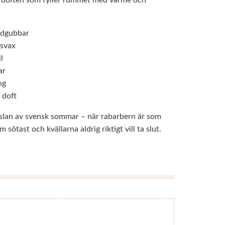
rdgubbar
psvax
l
ar
ng
 doft
nslan av svensk sommar – när rabarbern är som
 sötast och kvällarna aldrig riktigt vill ta slut.