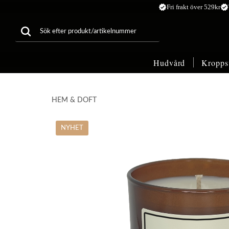
verified
verified
Fri frakt över 529kr
Hudvård
Kropps
HEM & DOFT
NYHET