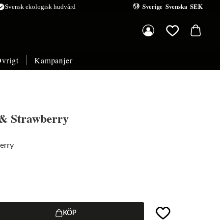
Sverige
Svenska
SEK
ified
Svensk ekologisk hudvård
Kundvagn
Favoriter
vrigt
Kampanjer
 & Strawberry
erry
Lägg till i favoriter
KÖP