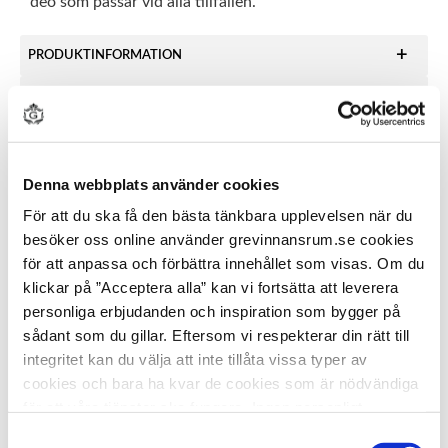
deo som passar vid alla tillfällen.
PRODUKTINFORMATION
ANVÄNDNING
INGREDIENSER
Denna webbplats använder cookies
För att du ska få den bästa tänkbara upplevelsen när du
besöker oss online använder grevinnansrum.se cookies
OMDÖMEN
för att anpassa och förbättra innehållet som visas. Om du
Du
klickar på ”Acceptera alla” kan vi fortsätta att leverera
personliga erbjudanden och inspiration som bygger på
sådant som du gillar. Eftersom vi respekterar din rätt till
integritet kan du välja att inte tillåta vissa typer av
cookies och bara ha kvar de cookies som är nödvändiga
för att våra tjänster ska fungera. Ingen personligt
identifierbar information lagras i dessa cookies. Kom
Samtyckesval