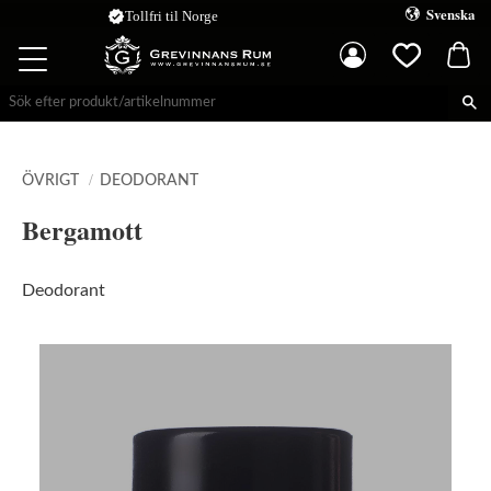
Svenska
Kundva
Meny
Favoriter
ÖVRIGT
DEODORANT
Bergamott
Deodorant